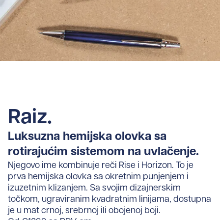
Raiz.
Luksuzna hemijska olovka sa
rotirajućim sistemom na uvlačenje.
Njegovo ime kombinuje reči Rise i Horizon. To je
prva hemijska olovka sa okretnim punjenjem i
izuzetnim klizanjem. Sa svojim dizajnerskim
točkom, ugraviranim kvadratnim linijama, dostupna
je u mat crnoj, srebrnoj ili obojenoj boji.