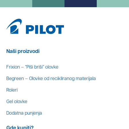
Naši proizvodi
Frixion – “Piši briši” olovke
Begreen – Olovke od recikliranog materijala
Roleri
Gel olovke
Dodatna punjenja
Gde kupiti?