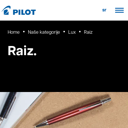
sr
Home
Naše kategorije
Lux
Raiz
Raiz.