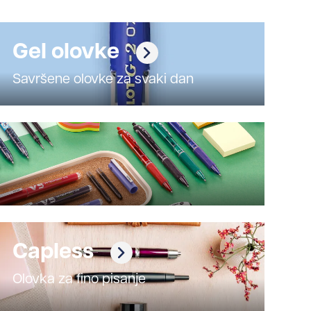
Gel olovke
Savršene olovke za svaki dan
Capless
Olovka za fino pisanje