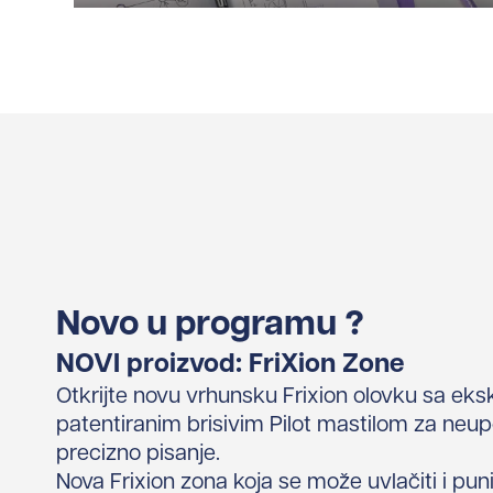
Novo u programu ?
NOVI proizvod: FriXion Zone
Otkrijte novu vrhunsku Frixion olovku sa eksk
patentiranim brisivim Pilot mastilom za neu
precizno pisanje.
Nova Frixion zona koja se može uvlačiti i punit