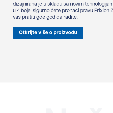
dizajnirana je u skladu sa novim tehnologij
u 4 boje, sigurno ćete pronaći pravu Frixion 
vas pratiti gde god da radite.
Otkrijte više o proizvodu