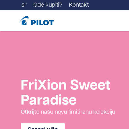
sr
Gde kupiti?
Kontakt
FriXion Sweet
Paradise
Otkrijte našu novu limitiranu kolekciju