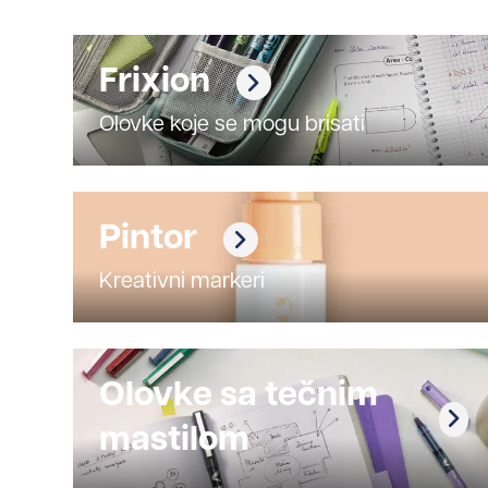
Frixion
Olovke koje se mogu brisati
Pintor
Kreativni markeri
Olovke sa tečnim
mastilom