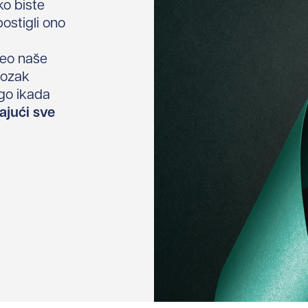
ko biste
postigli ono
deo naše
mozak
go ikada
ajući sve