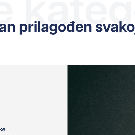
 kateg
an prilagođen svakoj
ke