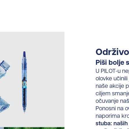
Održivo
Piši bolje
U PILOT-u
ne
olovke učinili
naše akcije 
ciljem
smanje
očuvanje naši
Ponosni na o
naporima kr
stuba: naših