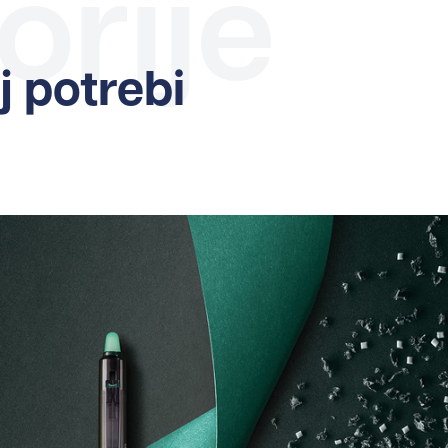
orije
 potrebi