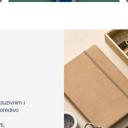
luzivnim i
poredivo
i,