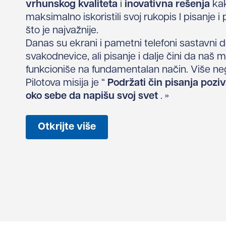
vrhunskog kvaliteta
i
inovativna rešenja
ka
maksimalno iskoristili svoj rukopis I pisanje i 
što je najvažnije.
Danas su ekrani i pametni telefoni sastavni 
svakodnevice, ali pisanje i dalje čini da naš 
funkcioniše na fundamentalan način. Više ne
Pilotova misija je “
Podržati čin pisanja poziv
oko sebe da napišu svoj svet
. »
Otkrijte više