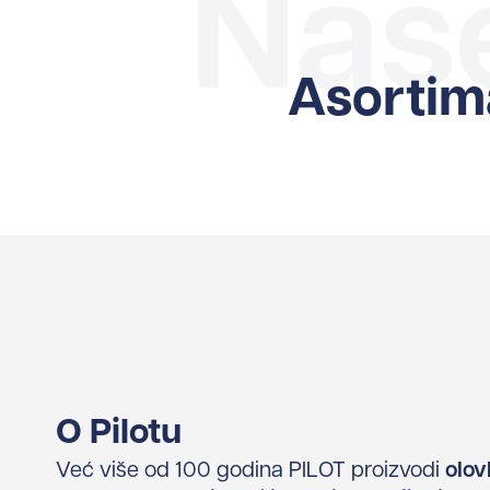
Naše
Asortim
O Pilotu
Već više od 100 godina PILOT proizvodi
olov