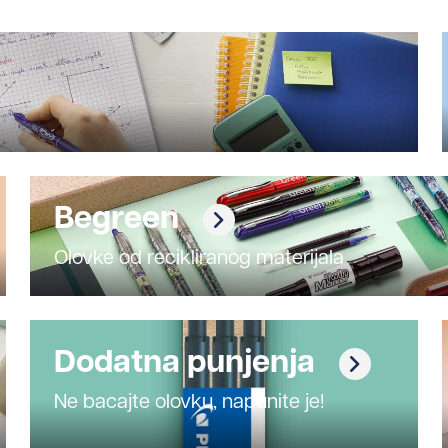
Begreen
Olovke od recikliranog materijala
Dodatna punjenja
Ne bacajte olovku, napunite je!