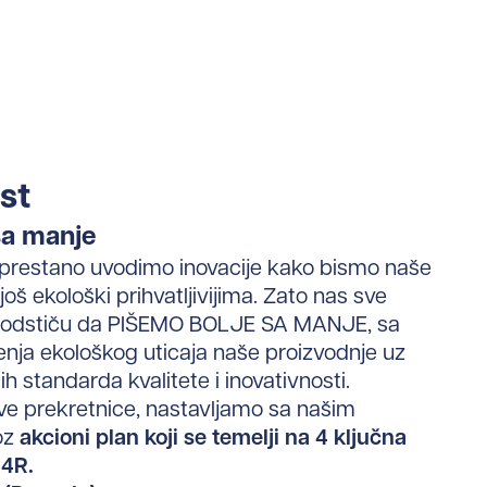
st
 sa manje
prestano uvodimo inovacije kako bismo naše
 još ekološki prihvatljivijima.
Zato nas sve
podstiču da
PIŠEMO BOLJE
SA MANJE,
sa
nja ekološkog uticaja naše proizvodnje
uz
h standarda kvalitete i inovativnosti.
ve prekretnice, nastavljamo sa našim
oz
akcioni plan koji se temelji na 4 ključna
 4R.